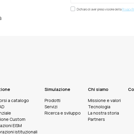
Dichiaro di aver preso visione della
Privacy P
à
zione
Simulazione
Chi siamo
Co
corsi a catalogo
Prodotti
Missione e valori
FAD
Servizi
Tecnologia
nziale
Ricerca e sviluppo
La nostra storia
ione Custom
Partners
cazioni EISM
razioni istituzionali