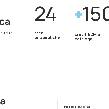
24
15
ca
petenze
aree
crediti ECM a
terapeutiche
catalogo
ra