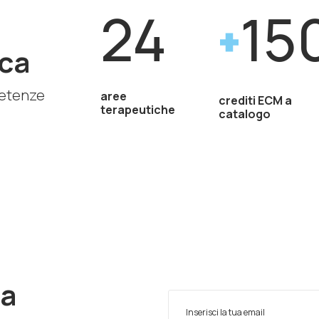
24
15
ca
petenze
aree
crediti ECM a
terapeutiche
catalogo
ra