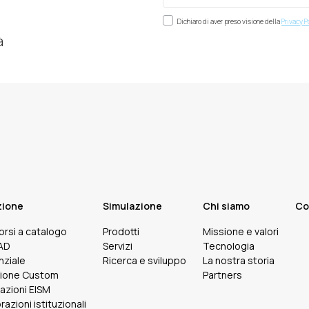
Dichiaro di aver preso visione della
Privacy P
à
zione
Simulazione
Chi siamo
Co
corsi a catalogo
Prodotti
Missione e valori
FAD
Servizi
Tecnologia
nziale
Ricerca e sviluppo
La nostra storia
ione Custom
Partners
cazioni EISM
razioni istituzionali