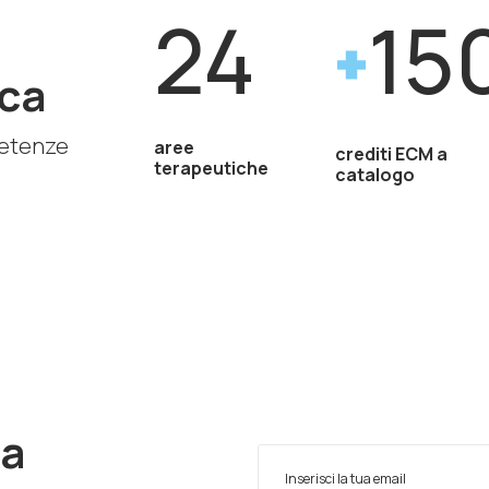
24
15
ca
petenze
aree
crediti ECM a
terapeutiche
catalogo
ra