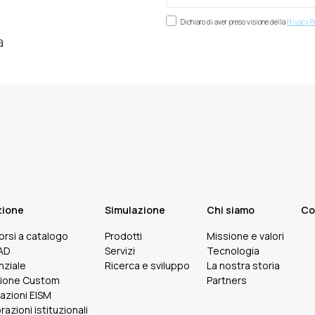
Dichiaro di aver preso visione della
Privacy P
à
zione
Simulazione
Chi siamo
Co
corsi a catalogo
Prodotti
Missione e valori
FAD
Servizi
Tecnologia
nziale
Ricerca e sviluppo
La nostra storia
ione Custom
Partners
cazioni EISM
razioni istituzionali