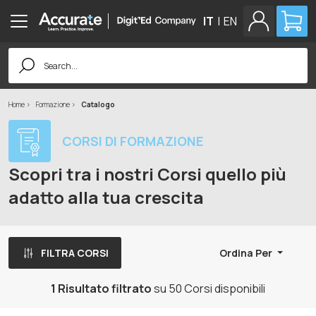
IT
|
EN
Search
for:
Home
Formazione
Catalogo
CORSI DI FORMAZIONE
Scopri tra i nostri Corsi quello più
adatto alla tua crescita
FILTRA CORSI
Ordina Per
1 Risultato filtrato
su 50 Corsi disponibili