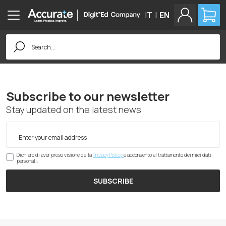
IT
|
EN
Search
for:
Subscribe to our newsletter
Stay updated on the latest news
Dichiaro di aver preso visione della
Privacy Policy
e acconsento al trattamento dei miei dati
personali.
SUBSCRIBE